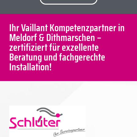
Ihr Vaillant Kompetenzpartner in
Meldorf & Dithmarschen –
zertifiziert für exzellente
Beratung und fachgerechte
Installation!