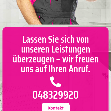
Lassen Sie sich von
unseren Leistungen
überzeugen – wir freuen
uns auf Ihren Anruf.
048329920
Kontakt